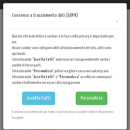
info@museocasadatini.it
Consenso a tracciamento dati (GDPR)
Togg
×
navi
CINQUE per MILLE
Questo sito web utilizza cookies e la tua scelta privacy è importante per
NEWS
View all news >>
noi.
Alcuni cookie sono indispensabili al funzionamento del sito, altri sono
opzionali.
Selezionando “
Accetta tutti
” autorizzerai consapevolmente anche i
cookie di terze parti.
Selezionando “
Personalizza
” potrai scegliere cosa vuoi autorizzare.
Selezionando "
Accetta tutti
" o "
Personalizza
" accetterai comunque i
cookie strettamente necessari alla navigazione.
Accetta tutti
Personalizza
Il consenso sarà memorizzato per 6 mesi e sarà comunque revocabile tramite il link presente a
fine pagina.