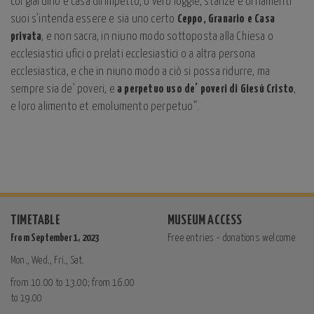
col giardino e casa dirimpetto, o vero loggie, stanze e ornamenti
suoi s’intenda essere e sia uno certo
Ceppo, Granario e Casa
privata
, e non sacra, in niuno modo sottoposta alla Chiesa o
ecclesiastici ufici o prelati ecclesiastici o a altra persona
ecclesiastica, e che in niuno modo a ciò si possa ridurre, ma
sempre sia de’ poveri, e
a perpetuo uso de’ poveri di Giesù Cristo
,
e loro alimento et emolumento perpetuo”.
TIMETABLE
MUSEUM ACCESS
From September 1, 2023
Free entries - donations welcome
Mon., Wed., Fri., Sat.
from 10.00 to 13.00; from 16.00
to 19.00