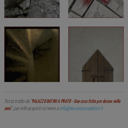
Testo tratto da “
PALAZZO DATINI A PRATO - Una casa fatta per durare mille
anni
”, per info acquisti scrivere a
info@museocasadatini.it