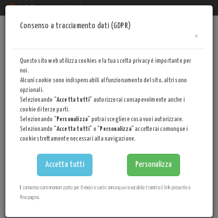
info@museocasadatini.it
Consenso a tracciamento dati (GDPR)
Togg
×
navi
CINQUE per MILLE
Questo sito web utilizza cookies e la tua scelta privacy è importante per
GLI ULTIMI LAVORI PRIMA DELLA MORTE DEL
noi.
Alcuni cookie sono indispensabili al funzionamento del sito, altri sono
MERCANTE
opzionali.
Selezionando “
Accetta tutti
” autorizzerai consapevolmente anche i
cookie di terze parti.
Selezionando “
Personalizza
” potrai scegliere cosa vuoi autorizzare.
APPROFONDISCI
Selezionando "
Accetta tutti
" o "
Personalizza
" accetterai comunque i
cookie strettamente necessari alla navigazione.
Progressivamente
Francesco Datini
acquistò le proprietà contigue
al nucleo originario della sua abitazione, incorporandole
Accetta tutti
Personalizza
successivamente fino a costruire un vero palazzo signorile.
Nel 1392 comprava da
Falcuccio di Nerugio
una casetta adiacente
Il consenso sarà memorizzato per 6 mesi e sarà comunque revocabile tramite il link presente a
che utilizzò come stalla; nel 1407 acquistò da
Michele di Falcuccio
fine pagina.
un'altra casetta immediatamente attigua.
Il mercante era così divenuto proprietario dell'intero isolato, di cui