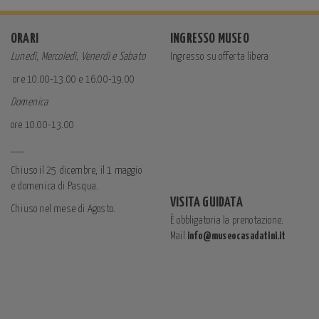
ORARI
INGRESSO MUSEO
Lunedì, Mercoledì, Venerdì e Sabato
Ingresso su offerta libera
ore 10.00-13.00 e 16.00-19.00
Domenica
ore 10.00-13.00
___
Chiuso il 25 dicembre, il 1 maggio
e domenica di Pasqua.
VISITA GUIDATA
Chiuso nel mese di Agosto.
È obbligatoria la prenotazione.
Mail
info@museocasadatini.it