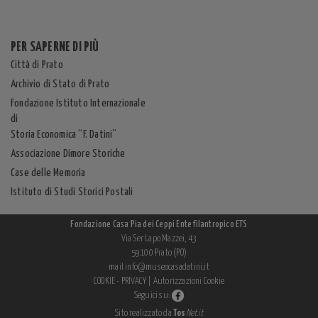
PER SAPERNE DI PIÙ
Città di Prato
Archivio di Stato di Prato
Fondazione Istituto Internazionale
di
Storia Economica “F. Datini”
Associazione Dimore Storiche
Case delle Memoria
Istituto di Studi Storici Postali
Fondazione Casa Pia dei Ceppi Ente filantropico ETS
Via Ser Lapo Mazzei, 43
59100 Prato (PO)
mail
info@museocasadatini.it
COOKIE - PRIVACY
|
Autorizzazioni Cookie
Seguici su:
Sito realizzato da
Tos
Net.it