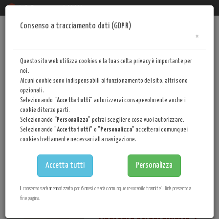
info@museocasadatini.it
Consenso a tracciamento dati (GDPR)
Togg
×
navi
CINQUE per MILLE
Questo sito web utilizza cookies e la tua scelta privacy è importante per
EVENTI
noi.
Alcuni cookie sono indispensabili al funzionamento del sito, altri sono
opzionali.
Selezionando “
Accetta tutti
” autorizzerai consapevolmente anche i
1
2
3
4
Pagina
cookie di terze parti.
Giornate Case della
Selezionando “
Personalizza
” potrai scegliere cosa vuoi autorizzare.
Selezionando "
Accetta tutti
" o "
Personalizza
" accetterai comunque i
Memoria:5/6 aprile
cookie strettamente necessari alla navigazione.
27/03/2025
Anche il Museo Casa Datini aderisce
Accetta tutti
Personalizza
alla Giornata Internazionale Case
della Memoria il 5 e il 6 aprile.
Il consenso sarà memorizzato per 6 mesi e sarà comunque revocabile tramite il link presente a
fine pagina.
Apertura straordinaria 9